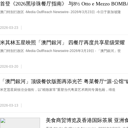
首登《2026黑珍珠餐厅指南》 与8½ Otto e Mezzo B
享一钻荣誉评级
澳门特别行政区 -Media OutReach Newswire- 2026年3月23日 -今日于新加坡隆
2026-03-23
米其林五星映照「澳門銀河」 四餐厅再度共享星级荣耀
澳门特别行政区 -Media OutReach Newswire-2026年3月19日 - 「澳門銀河」世
2026-03-20
「澳門銀河」顶级餐饮版图再添光芒 粤菜餐厅“源·公馆”
米芝莲星厨徐泾业领衔，以“精致家常”重塑当代粤菜艺术两间专属包厢，缔造
2026-03-13
美食商贸博览及香港国际茶展 亚洲