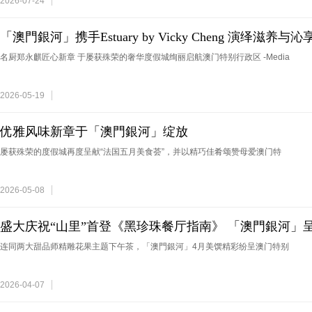
2026-07-24
「澳門銀河」携手Estuary by Vicky Cheng 演绎滋
名厨郑永麒匠心新章 于屡获殊荣的奢华度假城绚丽启航澳门特别行政区 -Media
2026-05-19
优雅风味新章于「澳門銀河」绽放
屡获殊荣的度假城再度呈献“法国五月美食荟”，并以精巧佳肴颂赞母爱澳门特
2026-05-08
盛大庆祝“山里”首登《黑珍珠餐厅指南》 「澳門銀河」
连同两大甜品师精雕花果主题下午茶，「澳門銀河」4月美馔精彩纷呈澳门特别
2026-04-07