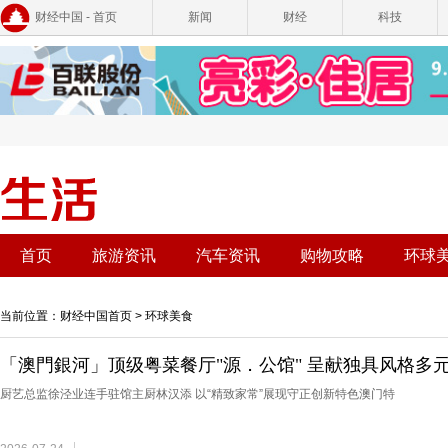
财经中国 - 首页
新闻
财经
科技
首页
旅游资讯
汽车资讯
购物攻略
环球
当前位置：
财经中国首页
>
环球美食
「澳門銀河」顶级粤菜餐厅"源．公馆" 呈献独具风格多
厨艺总监徐泾业连手驻馆主厨林汉添 以“精致家常”展现守正创新特色澳门特