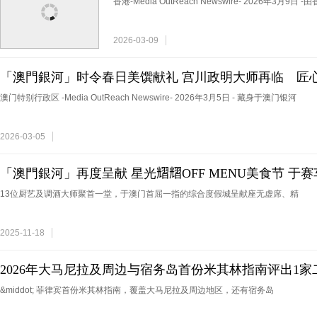
香港-Media OutReach Newswire- 2026年3月
2026-03-09
「澳門銀河」时令春日美馔献礼 宫川政明大师再临 匠
澳门特别行政区 -Media OutReach Newswire- 2026年3月5日 - 藏身于澳门银河
2026-03-05
「澳門銀河」再度呈献 星光𦒉𦒉OFF MENU美食节 
城的美馔娱乐领导地位
13位厨艺及调酒大师聚首一堂，于澳门首屈一指的综合度假城呈献座无虚席、精
2025-11-18
2026年大马尼拉及周边与宿务岛首份米其林指南评出1家
登美食推介（Bib Gourmand）餐厅
&middot; 菲律宾首份米其林指南，覆盖大马尼拉及周边地区，还有宿务岛