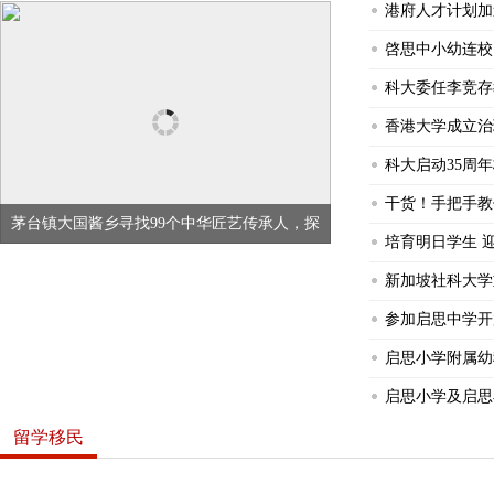
港府人才计划加
啓思中小幼连校
科大委任李竞存
香港大学成立治
科大启动35周
干货！手把手教
茅台镇大国酱乡寻找99个中华匠艺传承人，探
培育明日学生 
新加坡社科大学
新加坡社科大学重庆设"成就学院"，拓展中国区域布局
参加启思中学开
启思小学附属幼
启思小学及启思
留学移民