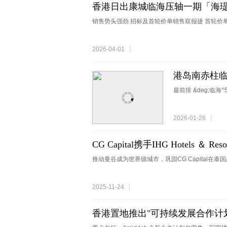
香港日出康城临海压轴一期「海瑅湾
销售势头强劲 招标及首轮价单销售双报捷 首轮价单
2026-04-01
港岛南赤柱临海
单日连录两宗
最前排 &deg;临海
2026-01-26
CG Capital携手IHG Hotel
寓（InterContinental Residen
推动曼谷成为世界级城市，巩固CG Capital在泰
产权品牌公寓
2025-11-24
香港置地推出"可持续发展合作计