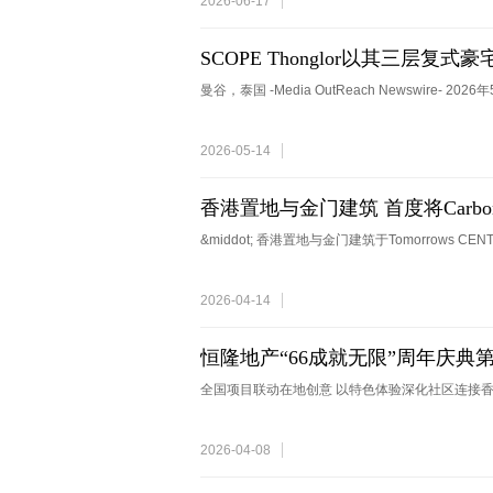
2026-06-17
SCOPE Thonglor以其三层复式豪宅
的顶层公寓
曼谷，泰国 -Media OutReach Newswire- 20
2026-05-14
香港置地与金门建筑 首度将Carbo
&middot; 香港置地与金门建筑于Tomorrows CEN
2026-04-14
恒隆地产“66成就无限”周年庆典
全国项目联动在地创意 以特色体验深化社区连接香港和中
2026-04-08