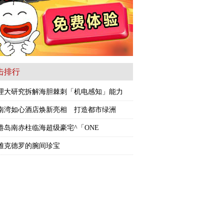
击排行
理大研究拆解海胆棘刺「机电感知」能力
南湾如心酒店焕新亮相 打造都市绿洲
港岛南赤柱临海超级豪宅^「ONE
STANLEY」
雅克德罗的腕间珍宝