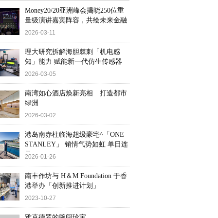
Money20/20亚洲峰会揭晓250位重
量级演讲嘉宾阵容，共绘未来金融
2026-03-11
理大研究拆解海胆棘刺「机电感
知」能力 赋能新一代仿生传感器
2026-03-05
南湾如心酒店焕新亮相 打造都市
绿洲
2026-03-02
港岛南赤柱临海超级豪宅^「ONE
STANLEY」 销情气势如虹 单日连
录
2026-01-26
南丰作坊与 H＆M Foundation 于香
港举办「创新推进计划」
2023-10-27
雅克德罗的腕间珍宝