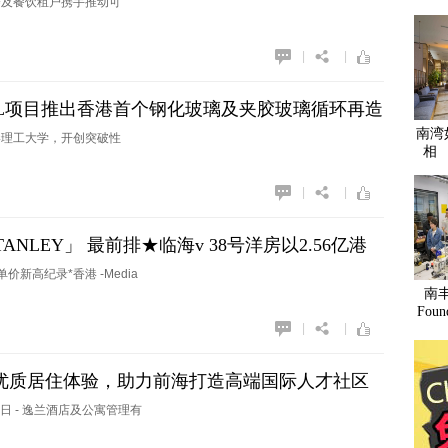
字楼及餐饮租户携手推动可
|
|
ENTRAL项目推出香港首个钢化玻璃及夹胶玻璃循环再造
南湾
香港理工大学，开创突破性
相
|
|
ANLEY」 最前排★临海v 38号洋房以2.56亿港
单价新高纪录*香港 -Media
南
Fou
|
|
优质居住体验，助力前海打造高端国际人才社区
年9月19日 - 逸兰酒店及公寓管理有