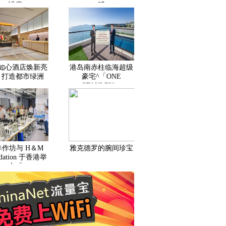
讲嘉
赋
如心酒店焕新亮
港岛南赤柱临海超级
 打造都市绿洲
豪宅^「ONE
STANLEY」
丰作坊与 H＆M
雅克德罗的腕间珍宝
ndation 于香港举
办「