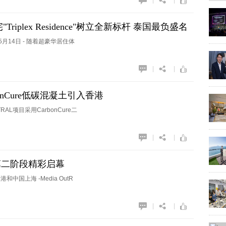
|
|
"Triplex Residence"树立全新标杆 泰国最负盛名
26年5月14日 - 随着超豪华居住体
|
|
nCure低碳混凝土引入香港
TRAL项目采用CarbonCure二
|
|
第二阶段精彩启幕
国上海 -Media OutR
|
|