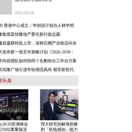
2021-02-19
IID 香港中心成立：华创设计创办人林华明
隆集团及恒隆地产委任新行政总裁
徽昌盛获特批上市，深耕石榴产业链迈向全
大发布新一份五年策略计划《2026‒2030：
字内容团队如何协同？右豹给出工作台方案
汉恒隆广场引进年轻潮流风尚 领导新世代
闻头条
ey20/20亚洲峰会
理大研究拆解海胆棘
250位重量级演
刺「机电感知」能力