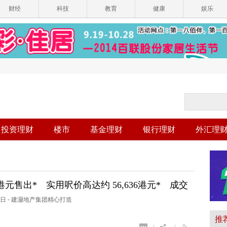
财经
科技
教育
健康
娱乐
投资理财
楼市
基金理财
银行理财
外汇理
8亿港元售出* 实用呎价高达约 56,636港元* 成交
*
年6月17日 - 建灏地产集团精心打造
推