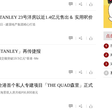
|
|
TANLEY 23号洋房以近1.4亿元售出＆ 实用呎价
突破20亿元＆
年8月11日 - 建灝地产集团精心打造
点
|
|
TANLEY」再传捷报
额突破19.5亿元*香港 -Me
|
|
港首个私人专建项目「THE QUAD森里」正式
海景双人房月租约6,800港元
|
|