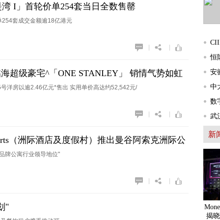
 I」首轮价单254套当日全数售罄
254套成交金额逾18亿港元
C
|
|
恒
超级豪宅^「ONE STANLEY」 销情气势如虹
安
中
成交*
^5号洋房以逾2.46亿元*售出 实用单价高达约52,542元/
数
|
|
武
新
s ＆ Resorts（洲际酒店及度假村）推出曼谷阿索克洲际公
ces Bangkok Asoke）——Sukhumvit心脏地带唯一永久
国品牌公寓行业领导地位"
|
|
划"
Mon
揭晓