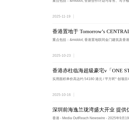
重点包括：&middot; 全新合作计划与零售、写
2025-11-19
香港置地于 Tomorrow’s C
方案
重点包括：&middot; 香港置地联同金门建筑及
2025-10-23
香港赤柱临海超級豪宅v「ONE ST
元*成交
实用面积单价高达约 54180 港元 / 平方呎* 创项目
2025-10-16
深圳前海逸兰珑湾盛大开业 提供
香港 - Media OutReach Newswire - 2025