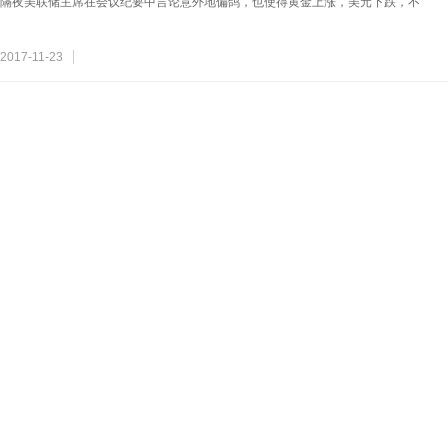
隔夜美联储主席在会议纪要中言论意外地偏鸽，也使得黄金上涨，美元下跌，不
2017-11-23