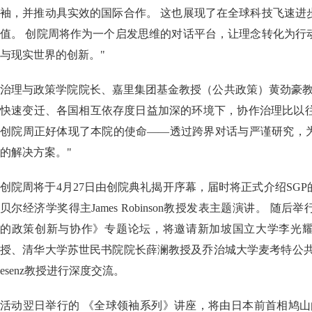
袖，并推动具实效的国际合作。 这也展现了在全球科技飞速进
值。 创院周将作为一个启发思维的对话平台，让理念转化为行
与现实世界的创新。"
治理与政策学院院长、嘉里集团基金教授（公共政策）黄劲豪教
快速变迁、各国相互依存度日益加深的环境下，协作治理比以往
创院周正好体现了本院的使命——透过跨界对话与严谨研究，
的解决方案。"
创院周将于4月27日由创院典礼揭开序幕，届时将正式介绍SGP的
贝尔经济学奖得主James Robinson教授发表主题演讲。 随
的政策创新与协作》专题论坛，将邀请新加坡国立大学李光
授、清华大学苏世民书院院长薛澜教授及乔治城大学麦考特公共政策学院院
esenz教授进行深度交流。
活动翌日举行的 《全球领袖系列》讲座，将由日本前首相鸠山