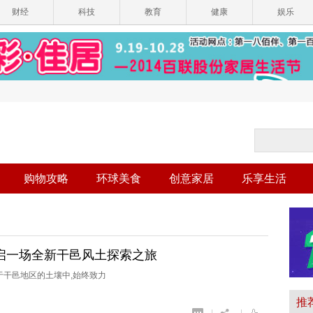
财经
科技
教育
健康
娱乐
购物攻略
环球美食
创意家居
乐享生活
启一场全新干邑风土探索之旅
于干邑地区的土壤中,始终致力
推