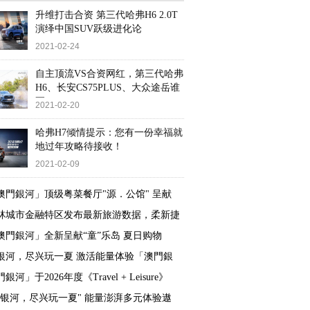
升维打击合资 第三代哈弗H6 2.0T
演绎中国SUV跃级进化论
2021-02-24
自主顶流VS合资网红，第三代哈弗
H6、长安CS75PLUS、大众途岳谁
更
2021-02-20
哈弗H7倾情提示：您有一份幸福就
地过年攻略待接收！
2021-02-09
澳門銀河」顶级粤菜餐厅"源．公馆" 呈献
林城市金融特区发布最新旅游数据，柔新捷
澳門銀河」全新呈献“童”乐岛 夏日购物
银河，尽兴玩一夏 激活能量体验「澳門銀
銀河」于2026年度《Travel + Leisure》
来银河，尽兴玩一夏" 能量澎湃多元体验遨