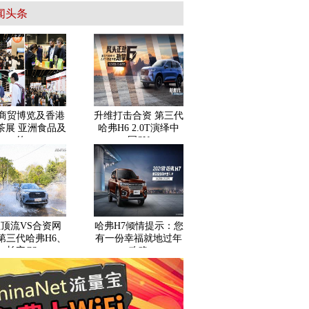
闻头条
商贸博览及香港
升维打击合资 第三代
茶展 亚洲食品及
哈弗H6 2.0T演绎中
饮
国SU
顶流VS合资网
哈弗H7倾情提示：您
第三代哈弗H6、
有一份幸福就地过年
长安CS
攻略