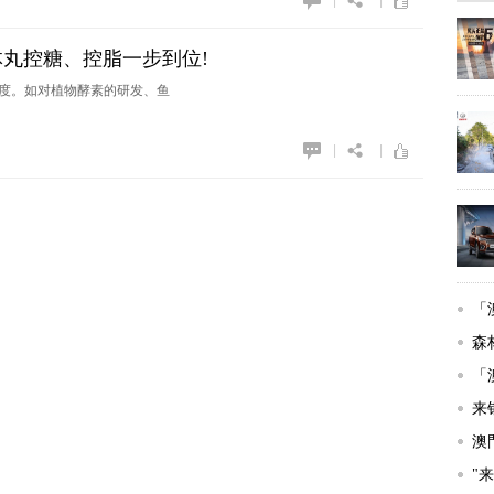
|
|
纤体丸控糖、控脂一步到位!
度。如对植物酵素的研发、鱼
|
|
「
森
「
来
澳門
"