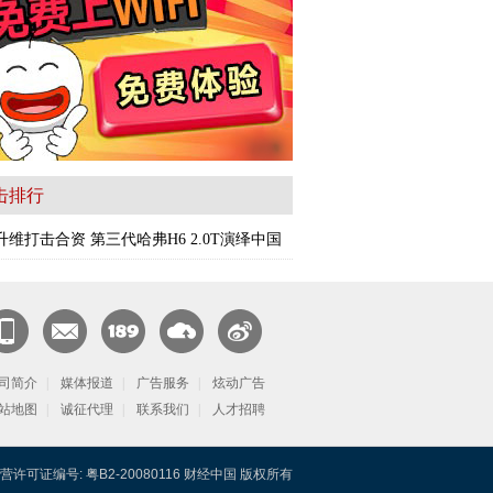
击排行
升维打击合资 第三代哈弗H6 2.0T演绎中国
闻客
CN邮
189邮
天翼云
官方微
端
司简介
箱
|
媒体报道
箱
|
广告服务
|
炫动广告
博
站地图
|
诚征代理
|
联系我们
|
人才招聘
营许可证编号: 粤B2-20080116 财经中国 版权所有