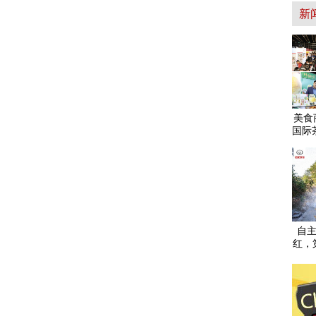
新
美食
国际
自主
红，