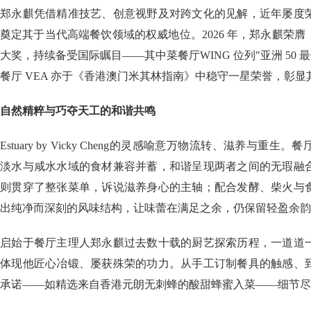
郑永麒凭借精准技艺、创意视野及对跨文化的见解，近年屡度
奠定其于当代高端餐饮领域的权威地位。2026 年，郑永麒荣
大奖，持续备受国际瞩目——其中菜餐厅WING 位列"亚洲 50 最佳餐
餐厅 VEA 亦于《香港澳门米其林指南》中稳守一星荣誉，彰
自然精粹与巧夺天工的和谐共鸣
Estuary by Vicky Cheng的灵感喻意万物流转、滋养与
淡水与咸水水域的食材兼容并蓄，和谐呈现两者之间的无瑕融
则贯穿了整张菜单，诉说滋养身心的主轴；配合发酵、柴火与
出纯净而深刻的风味结构，让味蕾在满足之余，仍保留轻盈余韵
启始于餐厅主理人郑永麒过去数十载的厨艺探索历程，一道道
体现他匠心冶锻、屡获殊荣的功力。从手工订制餐具的触感、
承诺——如精选来自香港元朗无刺蜂的酸甜蜂蜜入菜——细节尽