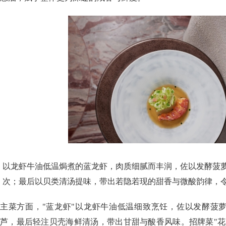
以龙虾牛油低温焗煮的蓝龙虾，肉质细腻而丰润，佐以发酵菠
次；最后以贝类清汤提味，带出若隐若现的甜香与微酸韵律，
主菜方面，"蓝龙虾"以龙虾牛油低温细致烹饪，佐以发酵菠
芦，最后轻注贝壳海鲜清汤，带出甘甜与酸香风味。招牌菜"花