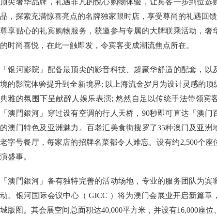
顶尖奢华品牌，礼遇非凡的悦心购物体验，让宾客一步到位选
品，探索充满惊喜亮点的名牌独家限时店，享受尊尚的礼遇回馈
尊享贴心的礼宾购物服务，获邀参与专属的大牌联乘活动，奢
的时尚喜悦，在此一触即发，令宾客变成潮流焦点所在。
「银河影院」配备最顶尖的影音科技、超豪华舒适的配套，以
境的影院体验提升到全新境界; 以上海流金岁月为设计灵感的
典雅的氛围下呈献醉人娱乐表演; 悠然自足以传统手法带领宾
「澳門銀河」穿过设有空调的行人天桥，90秒即可直达「澳门
的澳门特色及亚洲魅力。百老汇美食街搜罗了35种澳门及亚洲
老字号餐厅，每家店的招牌名菜都令人难忘。设有约2,500个
演盛事。
「澳門銀河」备有独特完善的活动场地，专业的服务团队为宾
动。银河国际会议中心（ GICC ）将为澳门会展业开启新篇
城版图。其会展空间总面积达40,000平方米，并设有16,000