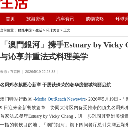
首页
旅游资讯
汽车资讯
购物攻略
环球
当前位置：
财经中国
>
生活
>
环球美食
> 正文
「澳門銀河」携手Estuary by Vicky
与沁享并重法式料理美学
来源：互联网
|
2026/5/19 22:28:38
|
名厨郑永麒匠心新章 于屡获殊荣的奢华度假城绚丽启航
澳门特别行政区 -
Media OutReach Newswire
- 2026年5月19日 -
9 日迎来全新餐饮篇章，协同大湾区内备受推崇的顶尖名厨郑
首家法式餐厅Estuary by Vicky Cheng，进一步巩固其
一指的餐饮目的地，「澳門銀河」旗下四间餐厅总计荣膺五颗