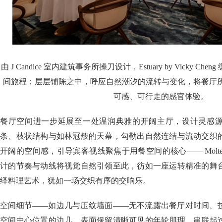
由 J Candice 室内建筑事务所操刀设计，Estuary by Vicky 
间旅程；层层铺陈之中，呼应自然潮汐的流转与变化，将餐厅所
可感、可行走的感官体验。
餐厅空间进一步延展至一处温润典雅的开阔主厅，设计灵感
条、枝状结构与如林冠般的天幕，勾勒出自然连结与流动交织
开阔的空间感，引导宾客视线聚焦于用餐空间的核心—— Molteni
计的节奏与动线将视觉自然引领至此，彷如一座运转精准的舞
绎料理艺术，犹如一场交织有序的交响乐。
空间细节——如边几与压纹墙面——无不流露出餐厅对时间、
空间中心位置的边几，表面保留清晰可见的年轮肌理，串联起