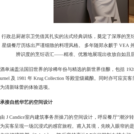
行政总厨谢宗卫凭借其扎实的法式经典训练，奠定了深厚的烹
星级餐厅历练出严谨细致的料理风格。 多年随郑永麒于 VEA
辨识度的烹饪语汇——精准、优雅地展现出收放自如且
酒单涵盖法国旧世界的珍稀年份与精选的新世界佳酿，包括 1928 年波尔多 
urnel 及 1981 年 Krug Collection 等殿堂级藏酿。同
为清新味蕾的体验选项。
承接自然华艺的空间设计
由 J Candice室内建筑事务所操刀的空间设计，呼应餐厅"潮
为宾客呈现一场沉浸式的感官旅程。甫入其境，先映入眼帘的是艺术家 M