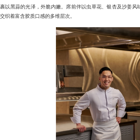
裹以黑蒜的光泽，外脆内嫩。席前伴以虫草花、银杏及沙姜风
交织着富含胶质口感的多维层次。