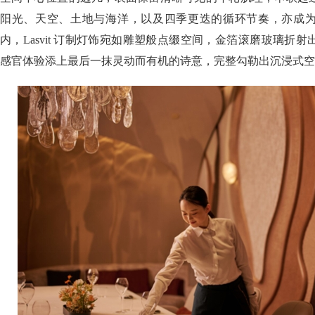
阳光、天空、土地与海洋，以及四季更迭的循环节奏，亦成
内，Lasvit 订制灯饰宛如雕塑般点缀空间，金箔滚磨玻璃折
感官体验添上最后一抹灵动而有机的诗意，完整勾勒出沉浸式空