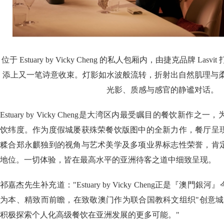
位于 Estuary by Vicky Cheng 的私人包厢内，由捷克品牌 L
添上又一笔诗意收束。灯影如水波般流转，折射出自然肌理与
光影、质感与感官的静谧对话。
Estuary by Vicky Cheng是大湾区内最受瞩目的餐饮新
饮纬度。作为度假城屡获殊荣餐饮版图中的全新力作，餐厅呈
糅合郑永麒独到的视角与艺术美学及多项业界标志性荣誉，肯
地位。一切体验，皆在最高水平的亚洲待客之道中细致呈现。
祁嘉杰先生补充道："Estuary by Vicky Cheng正是『澳
为本、精致而前瞻，在致敬澳门作为联合国教科文组织"创意城
积极探索个人化高级餐饮在亚洲发展的更多可能。"