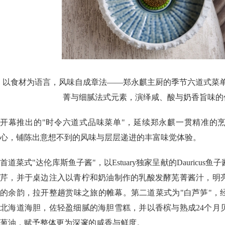
以食材为语言，风味自成章法——郑永麒主厨的季节六道式菜
菁与细腻法式元素，演绎咸、酸与奶香旨味的
开幕推出的"时令六道式品味菜单"，延续郑永麒一贯精准的
心，铺陈出意想不到的风味与层层递进的丰富味觉体验。
首道菜式"达伦库斯鱼子酱"，以Estuary独家呈献的Dauricu
芹，并于桌边注入以青柠和奶油制作的乳酸发酵芜菁酱汁，明
的余韵，拉开整趟赏味之旅的帷幕。第二道菜式为"白芦笋"，
北海道海胆，佐轻盈细腻的海胆雪糕，并以香槟与熟成24个月
葱油，赋予整体更为深邃的咸香与鲜度。