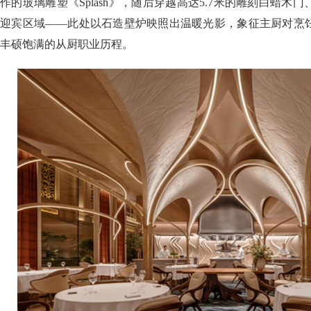
作的玻璃雕塑《Splash》，随后穿越高达5.7米的雕刻白蜡木
迎宾区域——此处以石造壁炉映照出温暖光影，象征主厨对烹
丰硕饱满的从厨职业历程。