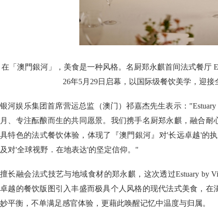
在「澳門銀河」，美食是一种风格。名厨郑永麒首间法式餐厅 Estuary by
26年5月29日启幕，以国际级餐饮美学，迎
银河娱乐集团首席营运总监（澳门）祁嘉杰先生表示："Estuary by 
月、专注酝酿而生的共同愿景。我们携手名厨郑永麒，融合耐
具特色的法式餐饮体验，体现了『澳門銀河』对'长远卓越'的执
及对'全球视野．在地表达'的坚定信仰。"
擅长融会法式技艺与地域食材的郑永麒，这次透过Estuary by Vi
卓越的餐饮版图引入丰盛而极具个人风格的现代法式美食，在
妙平衡，不单满足感官体验，更藉此唤醒记忆中温度与归属。