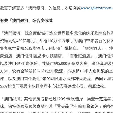
欲更了解更多「澳門銀河」的信息，欢迎浏览
www.galaxyresorts
有关「澳門銀河」综合度假城
「澳門銀河」综合度假城打造全世界最多元化的娱乐及综合旅
资额高达430亿港元，占地110万平方米，为澳门带来崭新的
集九家世界知名豪华酒店，包括澳门悦榕庄、「銀河酒店」、澳
豪酒店、澳门银河 丽思卡尔顿酒店、「百老汇酒店」、澳门银
以及澳门银河 嘉佩乐，共提供约5,000间豪华客房、奢华套房及别
方米，设有全球最长575米空中激流、能掀起1.5米人造海浪的空
滩，以及澳门首个高达9米的刺激滑水天梯冲天激流。两间五星
SPA和澳门丽思卡尔顿水疗中心让宾客焕发心灵、彻底放松。
「澳門銀河」其他设施包括超过120个餐饮选择，涵盖米芝莲
味、独特体验及顶级食材打造「舌尖品亚洲 峰味聚银河」的餐