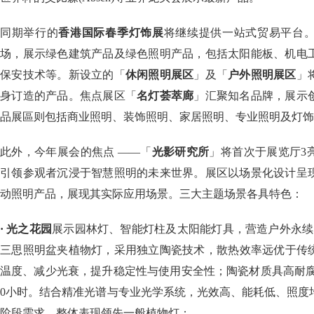
同期举行的
香港国际春季灯饰展
将继续提供一站式贸易平台
场，展示绿色建筑产品及绿色照明产品，包括太阳能板、机电
保安技术等。新设立的「
休闲照明展区
」及「
户外照明展区
」
身订造的产品。焦点展区「
名灯荟萃廊
」汇聚知名品牌，展示
品展區则包括商业照明、装饰照明、家居照明、专业照明及灯饰
此外，今年展会的焦点 ——「
光影研究所
」将首次于展览厅3
引领参观者沉浸于智慧照明的未来世界。展区以场景化设计呈
动照明产品，展现其实际应用场景。三大主题场景各具特色：
· 光之花园
展示园林灯、智能灯柱及太阳能灯具，营造户外永续照
三思照明盆夹植物灯，采用独立陶瓷技术，散热效率远优于传统
温度、减少光衰，提升稳定性与使用安全性；陶瓷材质具高耐腐蚀
0小时。结合精准光谱与专业光学系统，光效高、能耗低、照度
阶段需求，整体表现领先一般植物灯；