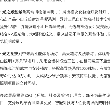
· 光之殿堂聚
焦高端博物馆照明，并展出模块化轨道灯及射灯，
亮点产品小山丘筒射灯星曜系列，透过三思自研陶瓷芯技术实
提升1.5倍，并能营造小山丘洗墙光斑。无边与窄边设计完美
结合65°遮光角，大幅降低眩光，带来舒适不刺眼的观赏体验
览照明质量；
· 光之竞技
则带来高性能体育场灯、高天花灯及洗墙灯，体现专业
山照明 F系列球场灯，采用全铝材锻造工艺，在相同照度下重量比
幅降低运输成本与安装强度；搭配高导热系数1060纯铝，有效
寿命可达10万小时，大幅减少维护频率；安装简易快捷，无需
照明项目的交付周期。
多款展品贯彻ESG（环境、社会及管治）理念，部分为获奖
目，充分展现结合可持续发展、智能科技与人性化需求的照明创