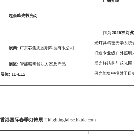
产品介绍
超低眩光投光灯
作为
2025
神灯
光灯具精密光学系统
展商
:
广东芯集思照明科技有限公司
打造专业级户外照明
反光杯结构与眩光圈
展区
:
智能照明解决方案及产品
保光能集中投射于目
展位
:
1B-E12
香港国际春季灯饰展
Hklightingfairse.hktdc.com