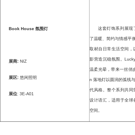
这套灯饰系列展现
Book House
氛围灯
了温暖、简约与情感平衡的美
取材自日常生活空间，
影营造沉稳氛围。Lucky
展商
:
NIZ
温柔光晕，带来一丝俏皮
展区
:
悠闲照明
n 落地灯以圆润的弧线
代风格。整个系列共同
展位
: 3E-A01
设计语汇，适用于全球
空间。