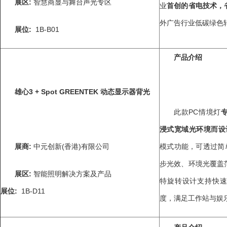
展区
:
智慧商显与舞台声光专区
业
首创的省电技术，
外广告行业低碳绿色
展位
:
1B-B01
产品介绍
雄心
3
+ Spot
GREENTEK
动态显示器背光
此款PC情境灯
浸式宽域光环境而设
展商
:
中元创新(香港)有限公司
模式功能，可透过简
步光效、环境光覆盖
展区
:
智能照明解决方案及产品
特旋转设计支持快
展位
:
1B-D11
度，满足工作站与娱