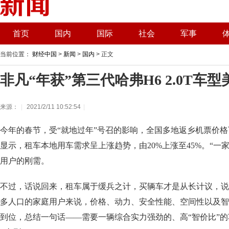
首页
国内
国际
社会
军事
当前位置：
财经中国
>
新闻
>
国内
> 正文
非凡“年获”第三代哈弗H6 2.0T车
来源：
|
2021/2/11 10:52:54
|
今年的春节，受“就地过年”号召的影响，全国多地返乡机票价
显示，租车本地用车需求呈上涨趋势，由20%上涨至45%。“一
用户的刚需。
不过，话说回来，租车属于缓兵之计，买辆车才是从长计议，说
多人口的家庭用户来说，价格、动力、安全性能、空间性以及智
到位，总结一句话——需要一辆综合实力强劲的、高“智价比”的车型