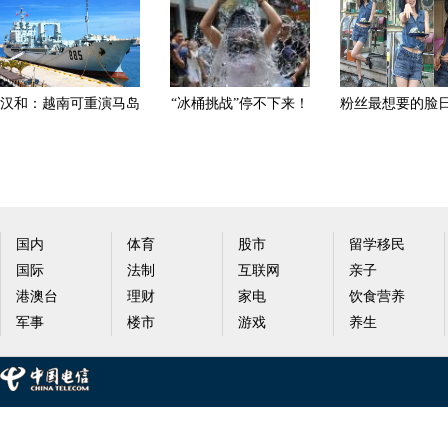
汉和：越南可重演马岛
“冰桶挑战”停不下来！
粉丝最想要的脸
海战重创中国 西方将
明星纷纷狂野“湿身
星整容范本排名
国内
体育
股市
留学移民
国际
法制
互联网
亲子
港澳台
理财
家电
饮食营养
军事
楼市
游戏
养生