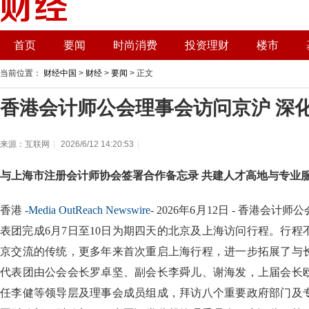
首页
要闻
时尚消费
投资理财
楼市
当前位置：
财经中国
>
财经
>
要闻
> 正文
香港会计师公会理事会访问京沪 深
来源：互联网
|
2026/6/12 14:20:53
|
与上海市注册会计师协会签署合作备忘录 共建人才高地与专业
香港 -
Media OutReach Newswire
- 2026年6月12日 - 香港会
表团完成6月7日至10日为期四天的北京及上海访问行程。行
京交流的传统，更多年来首次重启上海行程，进一步拓展了与
代表团由公会会长罗卓坚、副会长李舜儿、谢海发，上届会长
任李健等领导层及理事会成员组成，拜访八个重要政府部门及