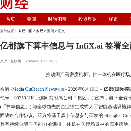
首页
要闻
时尚消费
投资理财
楼市
当前位置：
财经中国
>
财经
>
要闻
> 正文
亿都旗下算丰信息与 InfiX.ai 签
来源：互联网
|
2026/6/10 9:50:40
|
推动国产高密度机柜训推一体机在医疗场
香港 -
Media OutReach Newswire
- 2026年6月10日 –
亿都(国际控
代号：00259.HK，连同其附属公司「集团」) 宣布，旗下全
(「算丰信息」) 与全球领先的企业级生成式人工智能基础设施解决方案
面战略合作协议。双方将基于算丰信息参与研发的 Shanghai C
具有持续自我学习能力的训推一体机在医疗场景中的应用落地