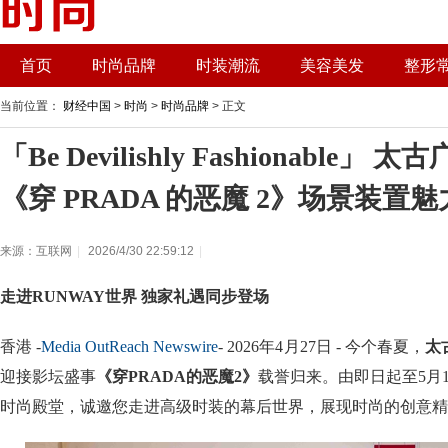
首页
时尚品牌
时装潮流
美容美发
整形
当前位置：
财经中国
>
时尚
>
时尚品牌
> 正文
「Be Devilishly Fashionable」
《穿 PRADA 的恶魔 2》场景装置
来源：互联网
|
2026/4/30 22:59:12
|
走进RUNWAY世界 独家礼遇同步登场
香港 -
Media OutReach Newswire
- 2026年4月27日 - 今个春夏，
太
迎接影坛盛事
《穿PRADA的恶魔2》
载誉归来。由即日起至5月
时尚殿堂，诚邀您走进高级时装的幕后世界，展现时尚的创意精