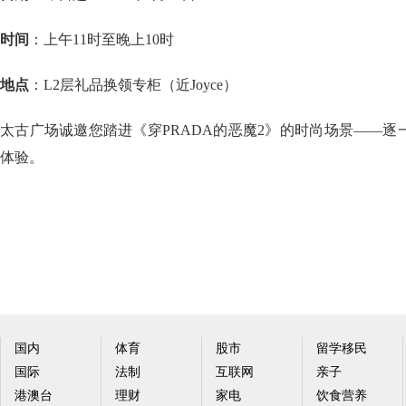
时间
：上午11时至晚上10时
地点
：L2层礼品换领专柜（近Joyce）
太古广场诚邀您踏进《穿PRADA的恶魔2》的时尚场景——
体验。
国内
体育
股市
留学移民
国际
法制
互联网
亲子
港澳台
理财
家电
饮食营养